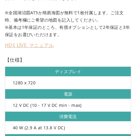
※全国湖沼図AT5か簡易海図が無料で1枚付属します。ご注文
時、備考欄にご希望の地図を記入してください。
※基本は1年保証のところ、有償オプションとして2年保証と3年
保証をお選びいただけます。
HDS LIVE_マニュアル
【仕様】
ディスプレイ
close
1280 x 720
カートに追加しました。
電源
12 V DC (10 - 17 V DC min - max)
カートへ進む
消費電流
お買い物を続ける
40 W (2.9 A at 13.8 V DC)