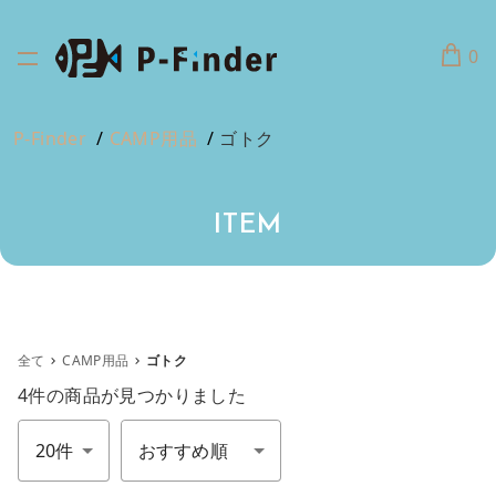
0
P-Finder
CAMP用品
ゴトク
ITEM
全て
CAMP用品
ゴトク
4件
の商品が見つかりました
件数
並び順