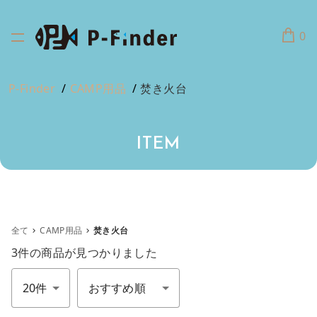
0
P-Finder
CAMP用品
焚き火台
ITEM
全て
CAMP用品
焚き火台
3件
の商品が見つかりました
件数
並び順