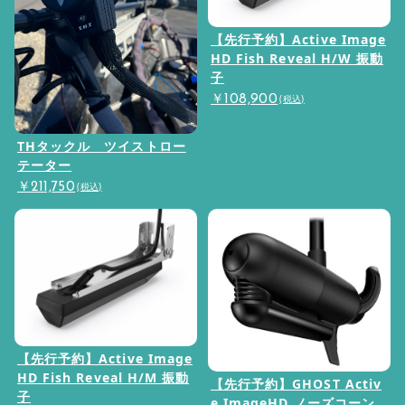
【先行予約】Active Image
HD Fish Reveal H/W 振動
子
(税込)
￥108,900
THタックル ツイストロー
テーター
(税込)
￥211,750
【先行予約】Active Image
HD Fish Reveal H/M 振動
【先行予約】GHOST Activ
子
e ImageHD ノーズコーン