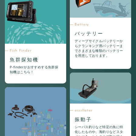
Battery
バッテリー
ディープサイクルバッテリーか
らクランキング用バッテリーま
でさまざまな種類のバッテリー
Fish Finder
を用意しております。
魚群探知機
P-finderがおすすめする魚群探
知機はこちら！
oscillator
振動子
シーバス釣りなど特定の魚に特
化したものや、海釣りなどスタ