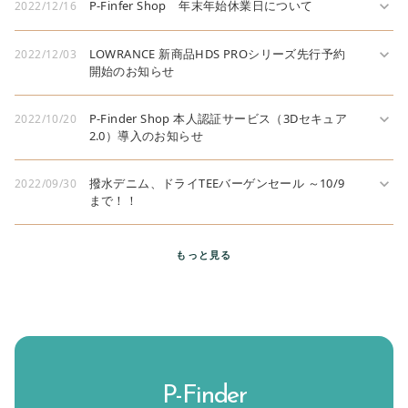
P-Finfer Shop 年末年始休業日について
expand_more
2022/12/16
LOWRANCE 新商品HDS PROシリーズ先行予約
expand_more
2022/12/03
開始のお知らせ
P-Finder Shop 本人認証サービス（3Dセキュア
expand_more
2022/10/20
2.0）導入のお知らせ
撥水デニム、ドライTEEバーゲンセール ～10/9
expand_more
2022/09/30
まで！！
もっと見る
P-Finder